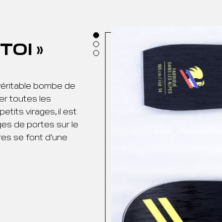
TOI »
e véritable bombe de
er toutes les
etits virages, il est
ges de portes sur le
es se font d'une