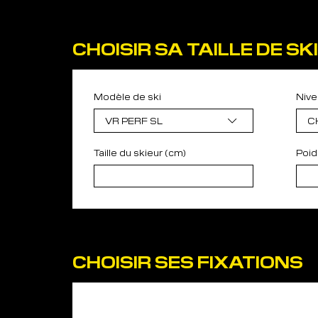
CHOISIR SA TAILLE DE SK
Modèle de ski
Nive
VR PERF SL
C
Taille du skieur (cm)
Poid
CHOISIR SES FIXATIONS