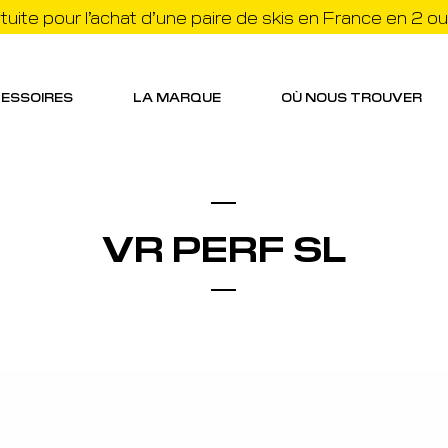
atuite pour l’achat d’une paire de skis en France en 2 ou
ESSOIRES
LA MARQUE
OÙ NOUS TROUVER
VR PERF SL