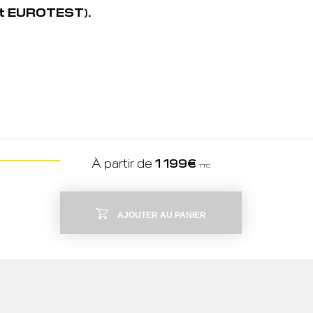
 et EUROTEST).
À partir de
1 199
€
TTC
AJOUTER AU PANIER
TOTAL
À partir de
1 199
€
ACHETER
TTC