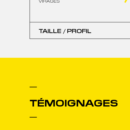
VIRAGES
TAILLE / PROFIL
TÉMOIGNAGES
ucoup aimé le mordant, la stabilité et la rigidité de ce ski.
ement, le ski est très engageant, difficile quand la nei
lourde mais ce n’est pas ce qu’on lui demande. Excellent