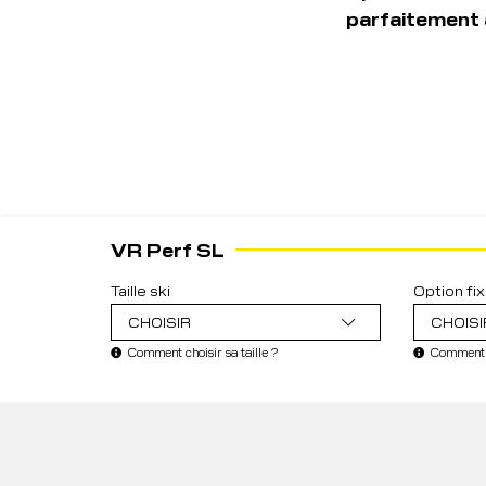
parfaitement 
VR Perf SL
Taille ski
Option fix
CHOISIR
CHOISI
Comment choisir sa taille ?
Comment c
RETOUR À LA COLLECTION
VR PERF SL