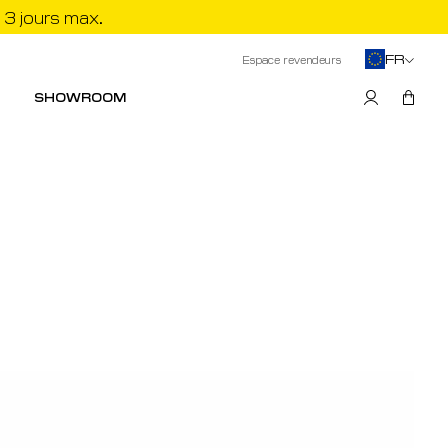
 3 jours max.
FR
Espace revendeurs
SHOWROOM