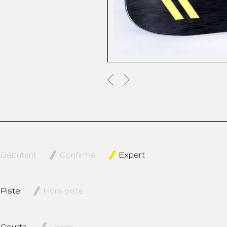
Débutant
Confirmé
Expert
Piste
Hors piste
Courts
Longs