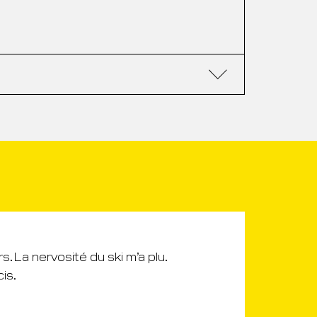
rs. La nervosité du ski m’a plu.
J’aim
is.
ski q
ensei